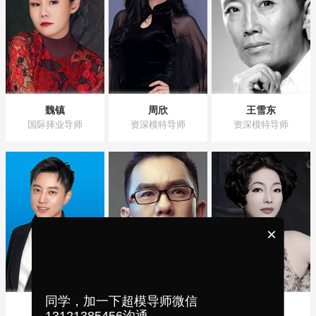
魏镇
周欣
王雪东
国际择业导师
资深模特导师
资深模特导师
×
同学，加一下超模导师微信
张维伦
子龙
刘馨蔚
13121385456沟通