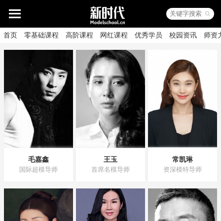
首页
零基础课程
高阶课程
网红课程
优秀学员
校园资讯
师资
毛嘉鑫
王玉
常凯琳
国际超模导师
首席名模导师
资深模特导师