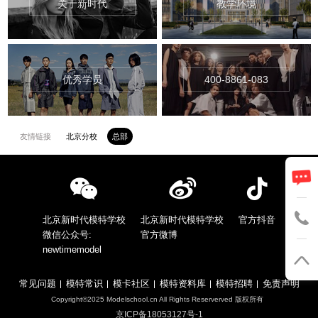
关于新时代
教学环境
优秀学员
400-8861-083
友情链接
北京分校
总部
北京新时代模特学校
北京新时代模特学校
官方抖音
微信公众号:
官方微博
newtimemodel
常见问题
模特常识
模卡社区
模特资料库
模特招聘
免责声明
Copyright©2025 Modelschool.cn All Rights Reserverved 版权所有
京ICP备18053127号-1