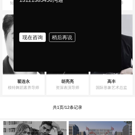
短视频实战专家
色彩美学导师
资深模特老师
现在咨询
稍后再说
翟连永
胡亮亮
高丰
模特舞蹈素养导师
资深表演导师
国际形象艺术总监
共1页/12条记录